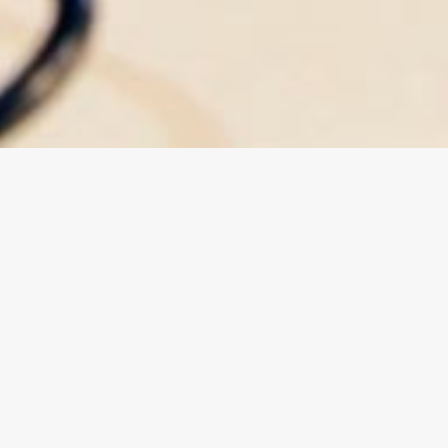
News
Menu
News
Ambassadors
About us