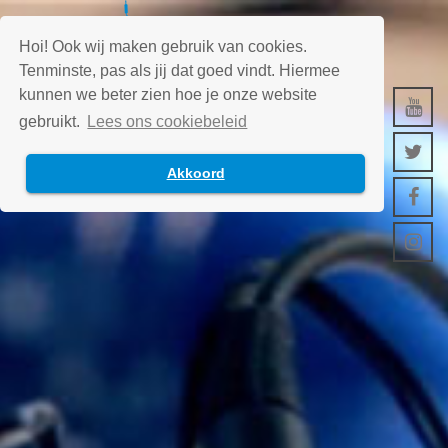
Hoi! Ook wij maken gebruik van cookies.
Tenminste, pas als jij dat goed vindt. Hiermee
kunnen we beter zien hoe je onze website
gebruikt.
Lees ons cookiebeleid
Akkoord