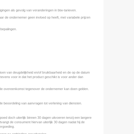
gingen als gevolg van veranderingen in btw-tarieven.
aar de ondernemer geen invloed op heeft, met variabele prijzen
 bepalingen.
isen van deugdelijkheid en/of bruikbaarheid en de op de datum
evens voor in dat het product geschikt is voor ander dan
van de overeenkomst tegenover de ondernemer kan doen gelden.
 de beoordeling van aanvragen tot verlening van diensten.
oed doch uiterlijk binnen 30 dagen uitvoeren tenzij een langere
ntvangt de consument hiervan uiterlijk 30 dagen nadat hij de
ergoeding.
agen na ontbinding, terugbetalen.