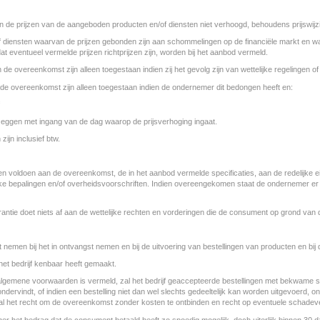
de prijzen van de aangeboden producten en/of diensten niet verhoogd, behoudens prijswijzi
of diensten waarvan de prijzen gebonden zijn aan schommelingen op de financiële markt en w
eventueel vermelde prijzen richtprijzen zijn, worden bij het aanbod vermeld.
 overeenkomst zijn alleen toegestaan indien zij het gevolg zijn van wettelijke regelingen of
de overeenkomst zijn alleen toegestaan indien de ondernemer dit bedongen heeft en:
eggen met ingang van de dag waarop de prijsverhoging ingaat.
ijn inclusief btw.
en voldoen aan de overeenkomst, de in het aanbod vermelde specificaties, aan de redelijke e
e bepalingen en/of overheidsvoorschriften. Indien overeengekomen staat de ondernemer er t
arantie doet niets af aan de wettelijke rechten en vorderingen die de consument op grond 
 nemen bij het in ontvangst nemen en bij de uitvoering van bestellingen van producten en bij
het bedrijf kenbaar heeft gemaakt.
algemene voorwaarden is vermeld, zal het bedrijf geaccepteerde bestellingen met bekwame sp
ndervindt, of indien een bestelling niet dan wel slechts gedeeltelijk kan worden uitgevoerd, o
geval het recht om de overeenkomst zonder kosten te ontbinden en recht op eventuele schadev
mer het bedrag dat de consument betaald heeft zo spoedig mogelijk, doch uiterlijk binnen 30 d