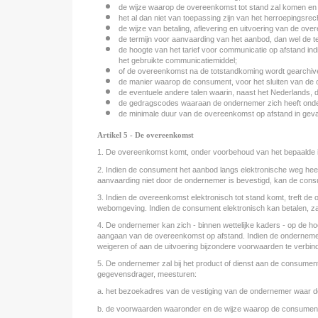
de wijze waarop de overeenkomst tot stand zal komen en 
het al dan niet van toepassing zijn van het herroepingsrec
de wijze van betaling, aflevering en uitvoering van de ov
de termijn voor aanvaarding van het aanbod, dan wel de t
de hoogte van het tarief voor communicatie op afstand in
het gebruikte communicatiemiddel;
of de overeenkomst na de totstandkoming wordt gearchive
de manier waarop de consument, voor het sluiten van de 
de eventuele andere talen waarin, naast het Nederlands,
de gedragscodes waaraan de ondernemer zich heeft onde
de minimale duur van de overeenkomst op afstand in geva
Artikel 5 - De overeenkomst
1. De overeenkomst komt, onder voorbehoud van het bepaalde in
2. Indien de consument het aanbod langs elektronische weg hee
aanvaarding niet door de ondernemer is bevestigd, kan de con
3. Indien de overeenkomst elektronisch tot stand komt, treft de
webomgeving. Indien de consument elektronisch kan betalen, z
4. De ondernemer kan zich - binnen wettelijke kaders - op de hoo
aangaan van de overeenkomst op afstand. Indien de ondernemer 
weigeren of aan de uitvoering bijzondere voorwaarden te verbin
5. De ondernemer zal bij het product of dienst aan de consumen
gegevensdrager, meesturen:
a. het bezoekadres van de vestiging van de ondernemer waar d
b. de voorwaarden waaronder en de wijze waarop de consument va