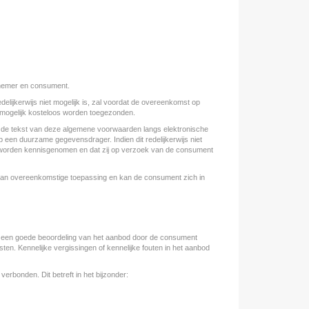
rnemer en consument.
lijkerwijs niet mogelijk is, zal voordat de overeenkomst op
 mogelijk kosteloos worden toegezonden.
n, de tekst van deze algemene voorwaarden langs elektronische
en duurzame gegevensdrager. Indien dit redelijkerwijs niet
 worden kennisgenomen en dat zij op verzoek van de consument
d van overeenkomstige toepassing en kan de consument zich in
om een goede beoordeling van het aanbod door de consument
n. Kennelijke vergissingen of kennelijke fouten in het aanbod
erbonden. Dit betreft in het bijzonder: