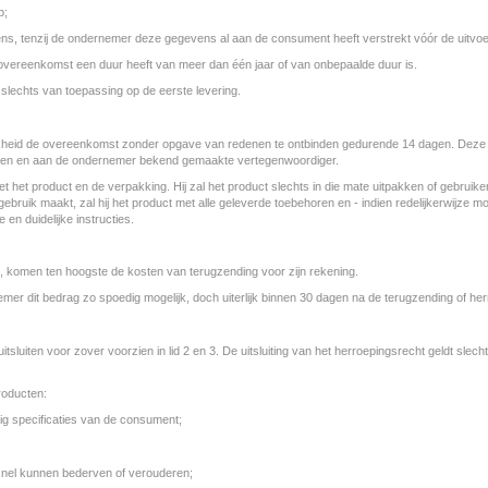
p;
ens, tenzij de ondernemer deze gegevens al aan de consument heeft verstrekt vóór de uitvo
overeenkomst een duur heeft van meer dan één jaar of van onbepaalde duur is.
d slechts van toepassing op de eerste levering.
jkheid de overeenkomst zonder opgave van redenen te ontbinden gedurende 14 dagen. Deze b
en en aan de ondernemer bekend gemaakte vertegenwoordiger.
 het product en de verpakking. Hij zal het product slechts in die mate uitpakken of gebruiken
ebruik maakt, zal hij het product met alle geleverde toebehoren en - indien redelijkerwijze m
en duidelijke instructies.
, komen ten hoogste de kosten van terugzending voor zijn rekening.
mer dit bedrag zo spoedig mogelijk, doch uiterlijk binnen 30 dagen na de terugzending of her
iten voor zover voorzien in lid 2 en 3. De uitsluiting van het herroepingsrecht geldt slechts 
producten:
ig specificaties van de consument;
 snel kunnen bederven of verouderen;