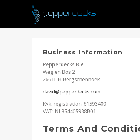
Business Information
Pepperdecks B.V.
Weg en Bos 2
2661DH Bergschenhoek
david@pepperdecks.com
Kvk. registration: 61593400
VAT: NL854405938B01
Terms And Conditi