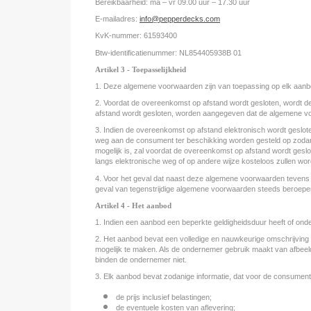
Bereikbaarheid: ma – vr 09.00 uur – 17.30 uur
E-mailadres:
info@pepperdecks.com
KvK-nummer: 61593400
Btw-identificatienummer: NL854405938B 01
Artikel 3 - Toepasselijkheid
1. Deze algemene voorwaarden zijn van toepassing op elk aa
2. Voordat de overeenkomst op afstand wordt gesloten, wordt de
afstand wordt gesloten, worden aangegeven dat de algemene voo
3. Indien de overeenkomst op afstand elektronisch wordt geslot
weg aan de consument ter beschikking worden gesteld op zodan
mogelijk is, zal voordat de overeenkomst op afstand wordt g
langs elektronische weg of op andere wijze kosteloos zullen w
4. Voor het geval dat naast deze algemene voorwaarden tevens 
geval van tegenstrijdige algemene voorwaarden steeds beroepen 
Artikel 4 - Het aanbod
1. Indien een aanbod een beperkte geldigheidsduur heeft of onde
2. Het aanbod bevat een volledige en nauwkeurige omschrijving
mogelijk te maken. Als de ondernemer gebruik maakt van afbeel
binden de ondernemer niet.
3. Elk aanbod bevat zodanige informatie, dat voor de consument du
de prijs inclusief belastingen;
de eventuele kosten van aflevering;