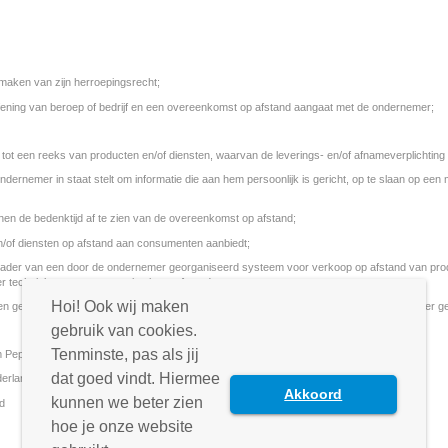
maken van zijn herroepingsrecht;
oefening van beroep of bedrijf en een overeenkomst op afstand aangaat met de ondernemer;
ot een reeks van producten en/of diensten, waarvan de leverings- en/of afnameverplichting in
rnemer in staat stelt om informatie die aan hem persoonlijk is gericht, op te slaan op een 
nen de bedenktijd af te zien van de overeenkomst op afstand;
n/of diensten op afstand aan consumenten aanbiedt;
ader van een door de ondernemer georganiseerd systeem voor verkoop op afstand van produc
r technieken voor communicatie op afstand;
Hoi! Ook wij maken
n gebruikt voor het sluiten van een overeenkomst, zonder dat consument en ondernemer geli
gebruik van cookies.
Tenminste, pas als jij
m Pepperdecks
dat goed vindt. Hiermee
erland
Akkoord
kunnen we beter zien
d
hoe je onze website