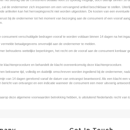
jn, zal de ondernemer zich inspannen om een vervangend artikel beschikbaar te stellen. Uiterlij
nde artikelen kan het herroepingsrecht niet worden uitgesloten. De kosten van een eventuele
n berust bij de ondernemer tot het moment van bezorging aan de consument of een vooraf 
n.
 consument verschuldigde bedragen vooraf te worden voldaan binnen 14 dagen na het ingaan v
of vermelde betaalgegevens onverwijld aan de ondernemer te melden.
mer behoudens wettelijke beperkingen, het recht om de vooraf aan de consument kenbaar gem
e klachtenprocedure en behandelt de klacht overeenkomstig deze klachtenprocedure.
nen bekwame tijd, volledig en duidelijk omschreven worden ingediend bij de ondernemer, na
rmijn van 14 dagen gerekend vanaf de datum van ontvangst beantwoord. Als een klacht een vo
 bericht van ontvangst en een indicatie wanneer de consument een meer uitvoerig antwoor
op deze algemene voorwaarden betrekking hebben, is uitsluitend Nederlands recht van t