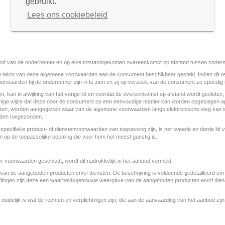
gebruikt.
Lees ons cookiebeleid
nbod van de ondernemer en op elke totstandgekomen overeenkomst op afstand tussen onde
 tekst van deze algemene voorwaarden aan de consument beschikbaar gesteld. Indien dit rede
rwaarden bij de ondernemer zijn in te zien en zij op verzoek van de consument zo spoedig
en, kan in afwijking van het vorige lid en voordat de overeenkomst op afstand wordt geslote
ige wijze dat deze door de consument op een eenvoudige manier kan worden opgeslagen op e
esloten, worden aangegeven waar van de algemene voorwaarden langs elektronische weg kan
orden toegezonden.
specifieke product- of dienstenvoorwaarden van toepassing zijn, is het tweede en derde li
op de toepasselijke bepaling die voor hem het meest gunstig is.
r voorwaarden geschiedt, wordt dit nadrukkelijk in het aanbod vermeld.
 van de aangeboden producten en/of diensten. De beschrijving is voldoende gedetailleerd 
dingen zijn deze een waarheidsgetrouwe weergave van de aangeboden producten en/of dienste
idelijk is wat de rechten en verplichtingen zijn, die aan de aanvaarding van het aanbod zijn v