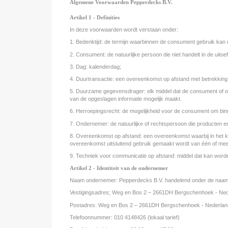
Algemene Voorwaarden Pepperdecks B.V.
Artikel 1 - Definities
In deze voorwaarden wordt verstaan onder:
1. Bedenktijd: de termijn waarbinnen de consument gebruik kan 
2. Consument: de natuurlijke persoon die niet handelt in de uit
3. Dag: kalenderdag;
4. Duurtransactie: een overeenkomst op afstand met betrekking t
5. Duurzame gegevensdrager: elk middel dat de consument of onde
van de opgeslagen informatie mogelijk maakt.
6. Herroepingsrecht: de mogelijkheid voor de consument om bin
7. Ondernemer: de natuurlijke of rechtspersoon die producten e
8. Overeenkomst op afstand: een overeenkomst waarbij in het k
overeenkomst uitsluitend gebruik gemaakt wordt van één of mee
9. Techniek voor communicatie op afstand: middel dat kan worde
Artikel 2 - Identiteit van de ondernemer
Naam ondernemer: Pepperdecks B.V. handelend onder de naa
Vestigingsadres; Weg en Bos 2 – 2661DH Bergschenhoek - Ned
Postadres: Weg en Bos 2 – 2661DH Bergschenhoek - Nederlan
Telefoonnummer: 010 4148426 (lokaal tarief)