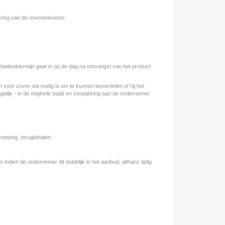
ering van de overeenkomst;
edenktermijn gaat in op de dag na ontvangst van het product
 voor zover dat nodig is om te kunnen beoordelen of hij het
ogelijk - in de originele staat en verpakking aan de ondernemer
roeping, terugbetalen.
indien de ondernemer dit duidelijk in het aanbod, althans tijdig