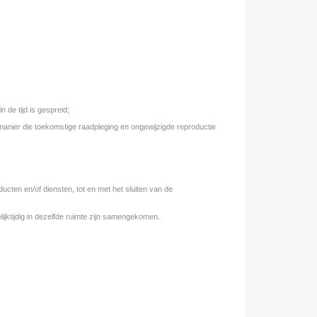
 de tijd is gespreid;
manier die toekomstige raadpleging en ongewijzigde reproductie
ten en/of diensten, tot en met het sluiten van de
jktijdig in dezelfde ruimte zijn samengekomen.