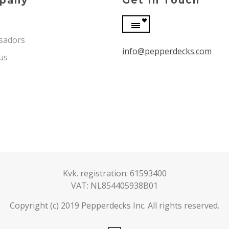
pany
Get In Touch
sadors
info@pepperdecks.com
us
Kvk. registration: 61593400
VAT: NL854405938B01
Copyright (c) 2019 Pepperdecks Inc. All rights reserved.