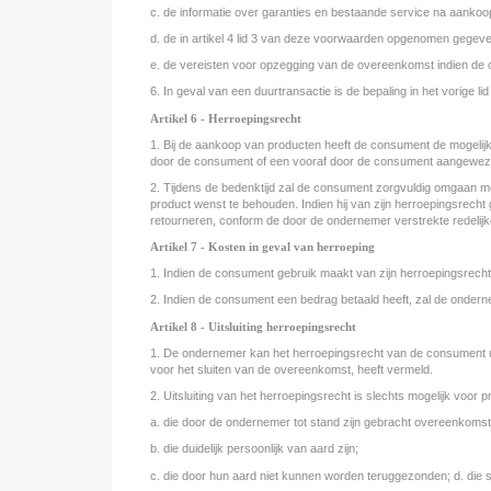
c. de informatie over garanties en bestaande service na aankoo
d. de in artikel 4 lid 3 van deze voorwaarden opgenomen gegev
e. de vereisten voor opzegging van de overeenkomst indien de 
6. In geval van een duurtransactie is de bepaling in het vorige li
Artikel 6 - Herroepingsrecht
1. Bij de aankoop van producten heeft de consument de mogeli
door de consument of een vooraf door de consument aangewez
2. Tijdens de bedenktijd zal de consument zorgvuldig omgaan met
product wenst te behouden. Indien hij van zijn herroepingsrecht g
retourneren, conform de door de ondernemer verstrekte redelijke 
Artikel 7 - Kosten in geval van herroeping
1. Indien de consument gebruik maakt van zijn herroepingsrecht
2. Indien de consument een bedrag betaald heeft, zal de onderne
Artikel 8 - Uitsluiting herroepingsrecht
1. De ondernemer kan het herroepingsrecht van de consument uitslu
voor het sluiten van de overeenkomst, heeft vermeld.
2. Uitsluiting van het herroepingsrecht is slechts mogelijk voor 
a. die door de ondernemer tot stand zijn gebracht overeenkomst
b. die duidelijk persoonlijk van aard zijn;
c. die door hun aard niet kunnen worden teruggezonden; d. die