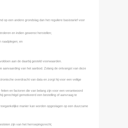
d op een andere grondslag dan het reguliere basistarief voor
oleren en indien gewenst herstellen;
 raadplegen; en
voldoen aan de daarbij gesteld voorwaarden.
 de aanvaarding van het aanbod. Zolang de ontvangst van deze
ronische overdracht van data en zorgt hij voor een veilige
 feiten en factoren die van belang zijn voor een verantwoord
j gerechtigd gemotiveerd een bestelling of aanvraag te
een toegankelijke manier kan worden opgeslagen op een duurzame
sloten zijn van het herroepingsrecht;