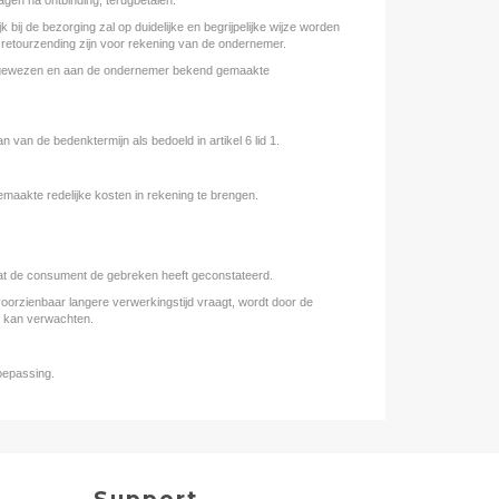
k bij de bezorging zal op duidelijke en begrijpelijke wijze worden
 retourzending zijn voor rekening van de ondernemer.
aangewezen en aan de ondernemer bekend gemaakte
an de bedenktermijn als bedoeld in artikel 6 lid 1.
aakte redelijke kosten in rekening te brengen.
dat de consument de gebreken heeft geconstateerd.
orzienbaar langere verwerkingstijd vraagt, wordt door de
d kan verwachten.
oepassing.