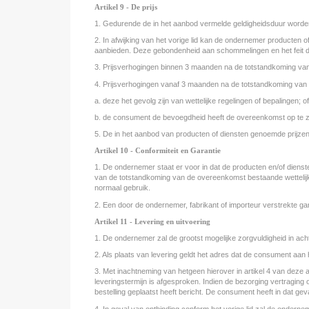
Artikel 9 - De prijs
1. Gedurende de in het aanbod vermelde geldigheidsduur worden 
2. In afwijking van het vorige lid kan de ondernemer producten 
aanbieden. Deze gebondenheid aan schommelingen en het feit dat 
3. Prijsverhogingen binnen 3 maanden na de totstandkoming van de
4. Prijsverhogingen vanaf 3 maanden na de totstandkoming van 
a. deze het gevolg zijn van wettelijke regelingen of bepalingen; of
b. de consument de bevoegdheid heeft de overeenkomst op te z
5. De in het aanbod van producten of diensten genoemde prijzen z
Artikel 10 - Conformiteit en Garantie
1. De ondernemer staat er voor in dat de producten en/of dienst
van de totstandkoming van de overeenkomst bestaande wettelijk
normaal gebruik.
2. Een door de ondernemer, fabrikant of importeur verstrekte g
Artikel 11 - Levering en uitvoering
1. De ondernemer zal de grootst mogelijke zorgvuldigheid in acht
2. Als plaats van levering geldt het adres dat de consument aan 
3. Met inachtneming van hetgeen hierover in artikel 4 van deze 
leveringstermijn is afgesproken. Indien de bezorging vertraging o
bestelling geplaatst heeft bericht. De consument heeft in dat 
4. In geval van ontbinding conform het vorige lid zal de onderne