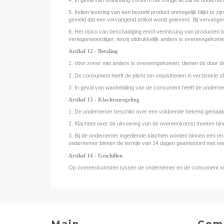
5. Indien levering van een besteld product onmogelijk blijkt te zi
gemeld dat een vervangend artikel wordt geleverd. Bij vervange
6. Het risico van beschadiging en/of vermissing van producte
vertegenwoordiger, tenzij uitdrukkelijk anders is overeengekome
Artikel 12 - Betaling
1. Voor zover niet anders is overeengekomen, dienen de door de
2. De consument heeft de plicht om onjuistheden in verstrekte 
3. In geval van wanbetaling van de consument heeft de onderne
Artikel 13 - Klachtenregeling
1. De ondernemer beschikt over een voldoende bekend gemaakt
2. Klachten over de uitvoering van de overeenkomst moeten bin
3. Bij de ondernemer ingediende klachten worden binnen een te
ondernemer binnen de termijn van 14 dagen geantwoord met een
Artikel 14 - Geschillen
Op overeenkomsten tussen de ondernemer en de consument waar