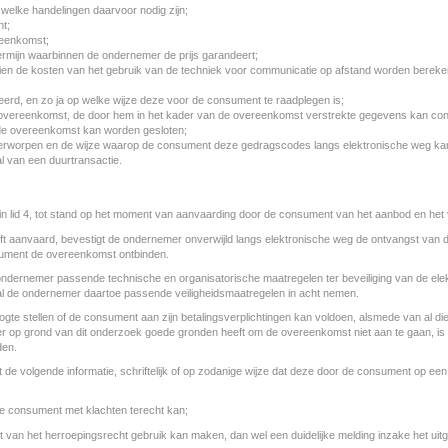
welke handelingen daarvoor nodig zijn;
ht;
ereenkomst;
ermijn waarbinnen de ondernemer de prijs garandeert;
dien de kosten van het gebruik van de techniek voor communicatie op afstand worden bereken
erd, en zo ja op welke wijze deze voor de consument te raadplegen is;
overeenkomst, de door hem in het kader van de overeenkomst verstrekte gegevens kan contr
 de overeenkomst kan worden gesloten;
rworpen en de wijze waarop de consument deze gedragscodes langs elektronische weg kan
l van een duurtransactie.
 lid 4, tot stand op het moment van aanvaarding door de consument van het aanbod en het 
ft aanvaard, bevestigt de ondernemer onverwijld langs elektronische weg de ontvangst van
sument de overeenkomst ontbinden.
 ondernemer passende technische en organisatorische maatregelen ter beveiliging van de elekt
al de ondernemer daartoe passende veiligheidsmaatregelen in acht nemen.
gte stellen of de consument aan zijn betalingsverplichtingen kan voldoen, alsmede van al die
op grond van dit onderzoek goede gronden heeft om de overeenkomst niet aan te gaan, is hi
den.
t de volgende informatie, schriftelijk of op zodanige wijze dat deze door de consument op 
e consument met klachten terecht kan;
n het herroepingsrecht gebruik kan maken, dan wel een duidelijke melding inzake het uitge